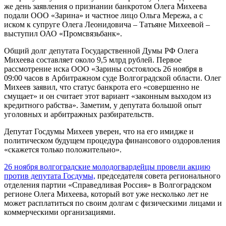
же день заявления о признании банкротом Олега Михеева
подали ООО «Зарина» и частное лицо Ольга Мережа, а с
иском к супруге Олега Леонидовича – Татьяне Михеевой –
выступил ОАО «Промсвязьбанк».
Общий долг депутата Государственной Думы РФ Олега
Михеева составляет около 9,5 млрд рублей. Первое
рассмотрение иска ООО «Зарины состоялось 26 ноября в
09:00 часов в Арбитражном суде Волгоградской области. Олег
Михеев заявил, что статус банкрота его «совершенно не
смущает» и он считает этот вариант «законным выходом из
кредитного рабства». Заметим, у депутата большой опыт
уголовных и арбитражных разбирательств.
Депутат Госдумы Михеев уверен, что на его имидже и
политическом будущем процедура финансового оздоровления
«скажется только положительно».
26 ноября волгоградские молодогвардейцы провели акцию
против депутата Госдумы,
председателя совета регионального
отделения партии «Справедливая Россия» в Волгоградском
регионе Олега Михеева, который вот уже несколько лет не
может расплатиться по своим долгам с физическими лицами и
коммерческими организациями.