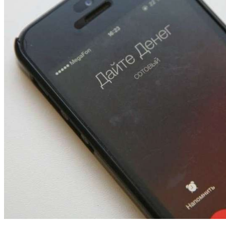
13:47
Покушение на убийство в Волгограде: девушка
напала на незнакомую женщину с ножом
12:39
Сладкий праздник в Волгограде: в Центральном
парке прошёл фестиваль „Арбузный переполох“
15:10
Волгоградские компании нарастили экспорт:
заключены контракты на 3,6 млн долларов
Все новости