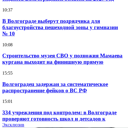
10:37
В Волгограде выберут подрядчика для
благоустройства пешеходной зоны у гимназии
№ 10
10:08
Строительство музея СВО у подножия Мамаева
кургана выходит на финишную прямую
15:55
Волгоградец задержан за систематическое
распространение фейков о ВС РФ
15:01
334 учреждения под контролем: в Волгограде
проверяют готовность школ и детсадов к
учебному году
Эксклюзив