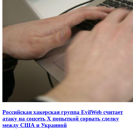
Российская хакерская группа EvilWeb считает
атаку на соцсеть Х попыткой сорвать сделку
между США и Украиной