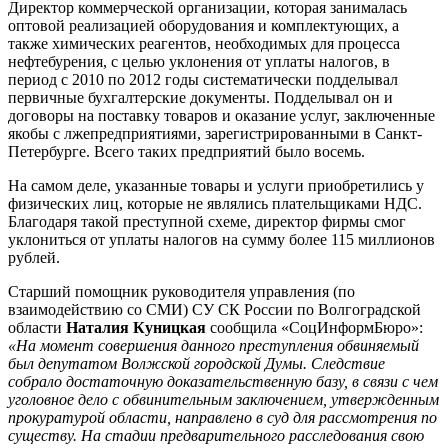
Директор коммерческой организации, которая занималась
оптовой реализацией оборудования и комплектующих, а
также химических реагентов, необходимых для процесса
нефтебурения, с целью уклонения от уплаты налогов, в
период с 2010 по 2012 годы систематически подделывал
первичные бухгалтерские документы. Подделывал он и
договоры на поставку товаров и оказание услуг, заключенные
якобы с лжепредприятиями, зарегистрированными в Санкт-
Петербурге. Всего таких предприятий было восемь.
На самом деле, указанные товары и услуги приобретились у
физических лиц, которые не являлись плательщиками НДС.
Благодаря такой преступной схеме, директор фирмы смог
уклониться от уплаты налогов на сумму более 115 миллионов
рублей.
Старший помощник руководителя управления (по
взаимодействию со СМИ) СУ СК России по Волгоградской
области
Наталия Куницкая
сообщила «СоцИнформБюро»:
«На момент совершения данного преступления обвиняемый
был депутатом Волжской городской Думы. Следствие
собрало достаточную доказательственную базу, в связи с чем
уголовное дело с обвинительным заключением, утвержденным
прокуратурой области, направлено в суд для рассмотрения по
существу. На стадии предварительного расследования свою