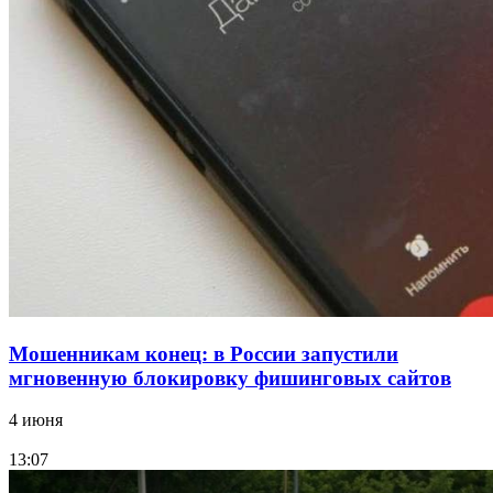
Сладкий праздник в Волгограде: в Центральном
парке прошёл фестиваль „Арбузный переполох“
15:10
Волгоградские компании нарастили экспорт:
заключены контракты на 3,6 млн долларов
Все новости
Мошенникам конец: в России запустили
мгновенную блокировку фишинговых сайтов
4 июня
13:07