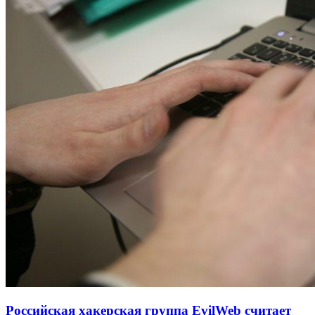
Российская хакерская группа EvilWeb считает