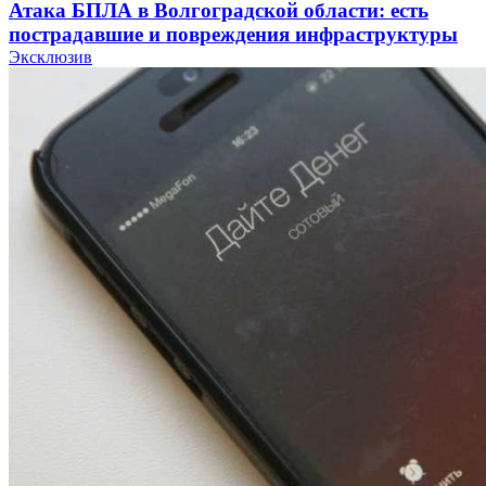
Атака БПЛА в Волгоградской области: есть
пострадавшие и повреждения инфраструктуры
Эксклюзив
12:01
Волгоградские вузы в топе зарплатного
рейтинга: ВолгГТУ и ВолгГМУ вошли в топ‑15
для химической отрасли и фармацевтики
18:39
В Красноармейском районе Волгограда стартует
конкурс на ремонт моста через Волго‑Донской
судоходный канал
12:28
Фестиваль #ТриЧетыре в Волгограде пройдёт
11–13 сентября в рамках Года единства народов
России
Все новости