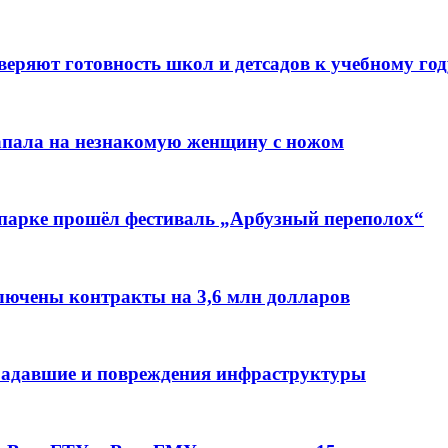
веряют готовность школ и детсадов к учебному год
напала на незнакомую женщину с ножом
 парке прошёл фестиваль „Арбузный переполох“
лючены контракты на 3,6 млн долларов
традавшие и повреждения инфраструктуры