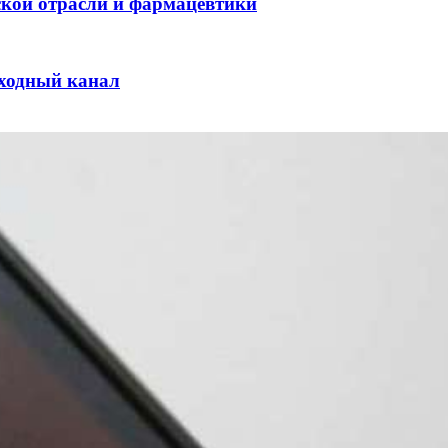
ской отрасли и фармацевтики
оходный канал
и