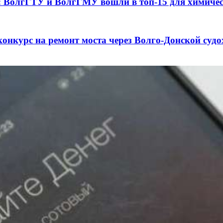
а: ВолгГТУ и ВолгГМУ вошли в топ‑15 для химиче
конкурс на ремонт моста через Волго‑Донской суд
3 сентября в рамках Года единства народов Росси