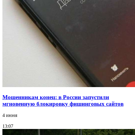
В Красноармейском районе Волгограда стартует
конкурс на ремонт моста через Волго‑Донской
судоходный канал
12:28
Фестиваль #ТриЧетыре в Волгограде пройдёт
11–13 сентября в рамках Года единства народов
России
Все новости
Мошенникам конец: в России запустили
мгновенную блокировку фишинговых сайтов
4 июня
13:07