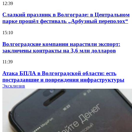
12:39
Сладкий праздник в Волгограде: в Центральном
парке прошёл фестиваль „Арбузный переполох“
15:10
Волгоградские компании нарастили экспорт:
заключены контракты на 3,6 млн долларов
11:39
Атака БПЛА в Волгоградской области: есть
пострадавшие и повреждения инфраструктуры
Эксклюзив
12:01
Волгоградские вузы в топе зарплатного
рейтинга: ВолгГТУ и ВолгГМУ вошли в топ‑15
для химической отрасли и фармацевтики
18:39