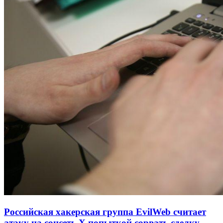
Российская хакерская группа EvilWeb считает
атаку на соцсеть Х попыткой сорвать сделку