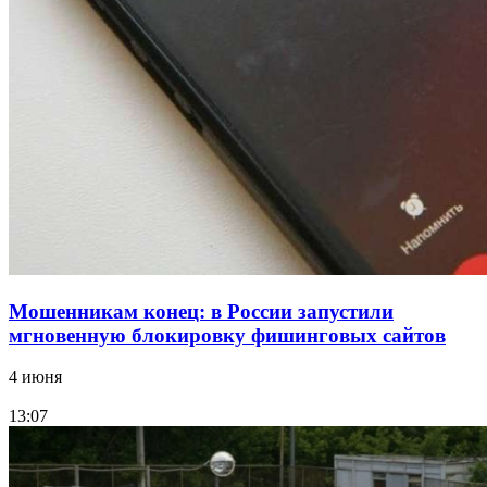
парке прошёл фестиваль „Арбузный переполох“
15:10
Волгоградские компании нарастили экспорт:
заключены контракты на 3,6 млн долларов
Все новости
Мошенникам конец: в России запустили
мгновенную блокировку фишинговых сайтов
4 июня
13:07