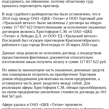
подсудимого, ни обвинение, поэтому областному суду
пришлось пересмотреть приговор.
В ходе судебного разбирательства было установлено, что в
2014 году между ОАО «ЦКБ «Титан» и ООО Торговый дом
«Уральский металл» были заключены 2 договора на общую
сумму 117 857 622 Ответственными за исполнение указанных
договоров являлись Христофоров С.М. от ОАО «ЦКБ
«Титан» и Лебедко Д.Л. от ООО ТД «Уральский металл».
Последний был осужден приговором Краснооктябрьского
районного суда города Волгограда от 20 марта 2020 года.
Данные лица решили не исполнять договор, а посредством
предоставления фиктивных документов относительно
изготовления заказа получить оплату в сумме 117 857 622 руб.
По замыслу махинаторов часть указанных денежных средств
они планировали потратить на приобретение Торговым
домом оборудования для монтажа на ином предприятии, а
оставшуюся часть денег разделить между собой. Для
реализации аферы Христофоров С.М. обещал пролоббировать
на своем предприятии увеличение стоимости договора до 163
844 567 руб.
Афера удалась и ОАО «ЦКБ «Титан» произвело
необоснованную оплату стоимости контракта за фактически