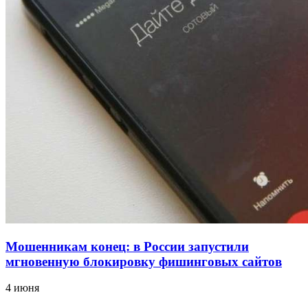
18:39
В Красноармейском районе Волгограда стартует
конкурс на ремонт моста через Волго‑Донской
судоходный канал
12:28
Фестиваль #ТриЧетыре в Волгограде пройдёт
11–13 сентября в рамках Года единства народов
России
Все новости
Мошенникам конец: в России запустили
мгновенную блокировку фишинговых сайтов
4 июня