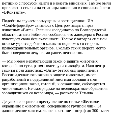
петицию с просьбой найти и наказать виновных. Там же были
приложены ссылки на страницы виновниц в социальной сети
«ВКонтакте».
Подобным случаем возмущены и зоозащитники. ИА
«СоцИнформБро» связалось с Центром защиты прав
животных «Вита». Главный координатор по Волгоградской
области Татьяна Рябинова сообщила, что живодеры в России
чувствуют свою безнаказанность. Только благодаря сильной
огласке удается добиться каких-то подвижек со стороны
правоохранительных органов. Сколько таких зверств могло
быть совершено девушками ранее, неизвестно.
— Мы имеем неработающий закон о защите животных,
который, по сути, развязывает руки живодёрам. Наш центр
защиты прав животных «Вита» бьётся над принятием в
России адекватного закона о защите животных, имеет
разработаный и подержанный многими зоозащитгыми
организациями закон, который, к сожалению, саботируется
чиновниками. Не смотря даже на неоднократные обращения
зоозащитников со всего мира, — рассказала Татьяна.
Девушки совершили преступление по статье «Жестокое
обращение с животными, совершенное группой лиц». За
данное деяние максимальное наказание – штраф до 300 тысяч