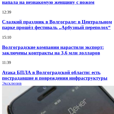
напала на незнакомую женщину с ножом
12:39
Сладкий праздник в Волгограде: в Центральном
парке прошёл фестиваль „Арбузный переполох“
15:10
Волгоградские компании нарастили экспорт:
заключены контракты на 3,6 млн долларов
11:39
Атака БПЛА в Волгоградской области: есть
пострадавшие и повреждения инфраструктуры
Эксклюзив
12:01
Волгоградские вузы в топе зарплатного
рейтинга: ВолгГТУ и ВолгГМУ вошли в топ‑15
для химической отрасли и фармацевтики