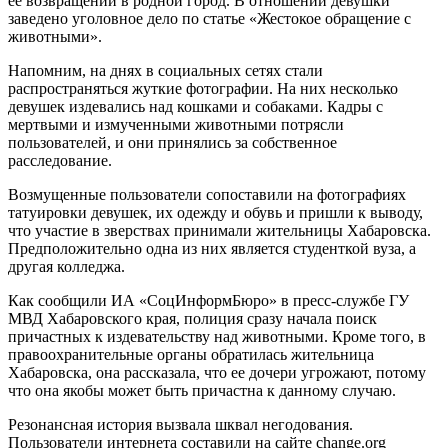
ее возвращении в родной город. В отношении девушки
заведено уголовное дело по статье «Жестокое обращение с
животными».
Напомним, на днях в социальных сетях стали
распространяться жуткие фотографии. На них несколько
девушек издевались над кошками и собаками. Кадры с
мертвыми и измученными животными потрясли
пользователей, и они принялись за собственное
расследование.
Возмущенные пользователи сопоставили на фотографиях
татуировки девушек, их одежду и обувь и пришли к выводу,
что участие в зверствах принимали жительницы Хабаровска.
Предположительно одна из них является студенткой вуза, а
другая колледжа.
Как сообщили ИА «СоцИнформБюро» в пресс-службе ГУ
МВД Хабаровского края, полиция сразу начала поиск
причастных к издевательству над животными. Кроме того, в
правоохранительные органы обратилась жительница
Хабаровска, она рассказала, что ее дочери угрожают, потому
что она якобы может быть причастна к данному случаю.
Резонансная история вызвала шквал негодования.
Пользователи интернета составили на сайте change.org