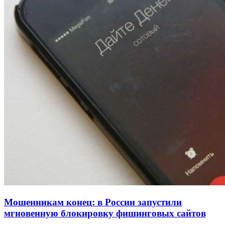
Покушение на убийство в Волгограде: девушка
напала на незнакомую женщину с ножом
12:39
Сладкий праздник в Волгограде: в Центральном
парке прошёл фестиваль „Арбузный переполох“
15:10
Волгоградские компании нарастили экспорт:
заключены контракты на 3,6 млн долларов
Все новости
Мошенникам конец: в России запустили
мгновенную блокировку фишинговых сайтов