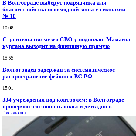
В Волгограде выберут подрядчика для
благоустройства пешеходной зоны у гимназии
№ 10
10:08
Строительство музея СВО у подножия Мамаева
кургана выходит на финишную прямую
15:55
Волгоградец задержан за систематическое
распространение фейков о ВС РФ
15:01
334 учреждения под контролем: в Волгограде
проверяют готовность школ и детсадов к
учебному году
Эксклюзив
13:47