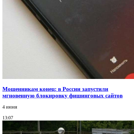
парке прошёл фестиваль „Арбузный переполох“
15:10
Волгоградские компании нарастили экспорт:
заключены контракты на 3,6 млн долларов
Все новости
Мошенникам конец: в России запустили
мгновенную блокировку фишинговых сайтов
4 июня
13:07