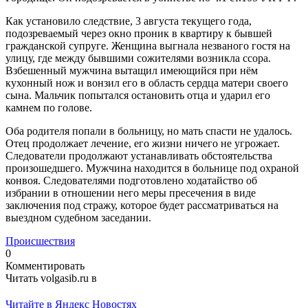
Как установило следствие, 3 августа текущего года,
подозреваемый через окно проник в квартиру к бывшей
гражданской супруге. Женщина выгнала незваного гостя на
улицу, где между бывшими сожителями возникла ссора.
Взбешенный мужчина вытащил имеющийся при нём
кухонный нож и вонзил его в область сердца матери своего
сына. Мальчик попытался остановить отца и ударил его
камнем по голове.
Оба родителя попали в больницу, но мать спасти не удалось.
Отец продолжает лечение, его жизни ничего не угрожает.
Следователи продолжают устанавливать обстоятельства
произошедшего. Мужчина находится в больнице под охраной
конвоя. Следователями подготовлено ходатайство об
избрании в отношении него меры пресечения в виде
заключения под стражу, которое будет рассматриваться на
выездном судебном заседании.
Происшествия
0
Комментировать
Читать volgasib.ru в
Читайте в Яндекс Новостях