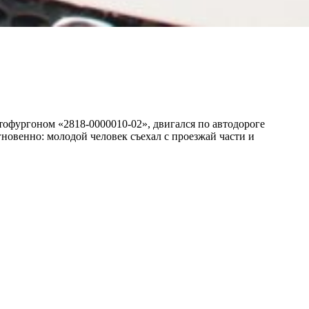
втофургоном «2818-0000010-02», двигался по автодороге
новенно: молодой человек съехал с проезжай части и