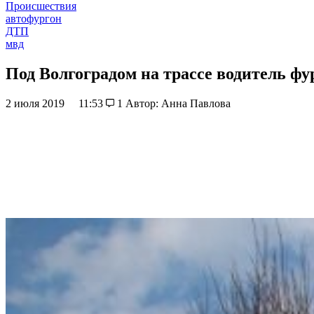
Происшествия
автофургон
ДТП
мвд
Под Волгоградом на трассе водитель ф
2 июля 2019
11:53
1
Автор: Анна Павлова