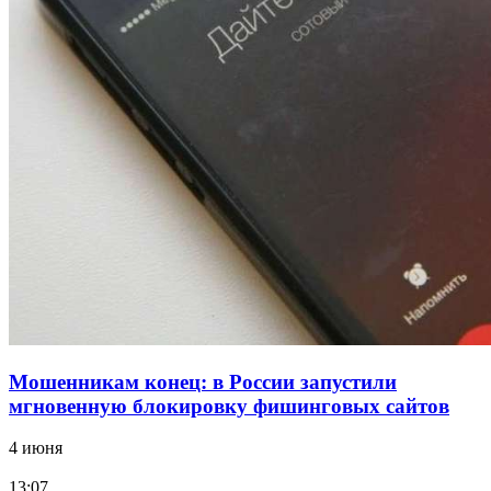
18:39
В Красноармейском районе Волгограда стартует
конкурс на ремонт моста через Волго‑Донской
судоходный канал
12:28
Фестиваль #ТриЧетыре в Волгограде пройдёт
11–13 сентября в рамках Года единства народов
России
Все новости
Мошенникам конец: в России запустили
мгновенную блокировку фишинговых сайтов
4 июня
13:07