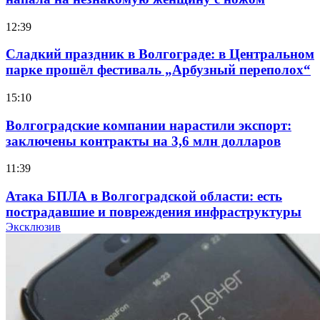
12:39
Сладкий праздник в Волгограде: в Центральном
парке прошёл фестиваль „Арбузный переполох“
15:10
Волгоградские компании нарастили экспорт:
заключены контракты на 3,6 млн долларов
11:39
Атака БПЛА в Волгоградской области: есть
пострадавшие и повреждения инфраструктуры
Эксклюзив
12:01
Волгоградские вузы в топе зарплатного
рейтинга: ВолгГТУ и ВолгГМУ вошли в топ‑15
для химической отрасли и фармацевтики