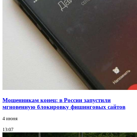
Сладкий праздник в Волгограде: в Центральном
парке прошёл фестиваль „Арбузный переполох“
15:10
Волгоградские компании нарастили экспорт:
заключены контракты на 3,6 млн долларов
Все новости
Мошенникам конец: в России запустили
мгновенную блокировку фишинговых сайтов
4 июня
13:07