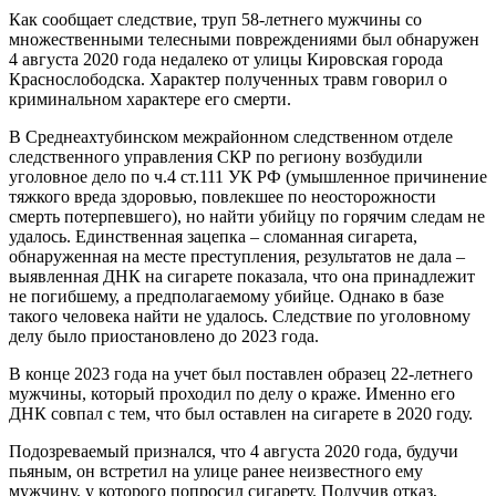
Как сообщает следствие, труп 58-летнего мужчины со
множественными телесными повреждениями был обнаружен
4 августа 2020 года недалеко от улицы Кировская города
Краснослободска. Характер полученных травм говорил о
криминальном характере его смерти.
В Среднеахтубинском межрайонном следственном отделе
следственного управления СКР по региону возбудили
уголовное дело по ч.4 ст.111 УК РФ (умышленное причинение
тяжкого вреда здоровью, повлекшее по неосторожности
смерть потерпевшего), но найти убийцу по горячим следам не
удалось. Единственная зацепка – сломанная сигарета,
обнаруженная на месте преступления, результатов не дала –
выявленная ДНК на сигарете показала, что она принадлежит
не погибшему, а предполагаемому убийце. Однако в базе
такого человека найти не удалось. Следствие по уголовному
делу было приостановлено до 2023 года.
В конце 2023 года на учет был поставлен образец 22-летнего
мужчины, который проходил по делу о краже. Именно его
ДНК совпал с тем, что был оставлен на сигарете в 2020 году.
Подозреваемый признался, что 4 августа 2020 года, будучи
пьяным, он встретил на улице ранее неизвестного ему
мужчину, у которого попросил сигарету. Получив отказ,