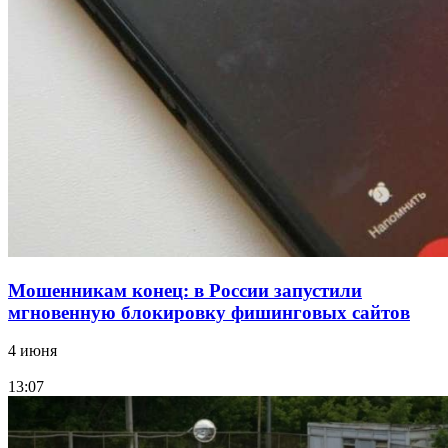
парке прошёл фестиваль „Арбузный переполох“
15:10
Волгоградские компании нарастили экспорт:
заключены контракты на 3,6 млн долларов
Все новости
Мошенникам конец: в России запустили
мгновенную блокировку фишинговых сайтов
4 июня
13:07