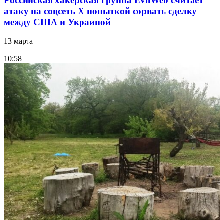
Российская хакерская группа EvilWeb считает
атаку на соцсеть Х попыткой сорвать сделку
между США и Украиной
13 марта
10:58