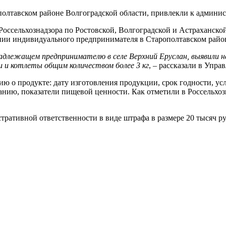
олтавском районе Волгоградской области, привлекли к админи
ссельхознадзора по Ростовской, Волгоградской и Астраханской
ении индивидуального предпринимателя в Старополтавском район
надлежащем предпринимателю в селе Верхний Еруслан, выявили н
и и котлеты общим количеством более 3 кг
, – рассказали в Упра
 о продукте: дату изготовления продукции, срок годности, ус
анию, показатели пищевой ценности. Как отметили в Россельхоз
тративной ответственности в виде штрафа в размере 20 тысяч ру