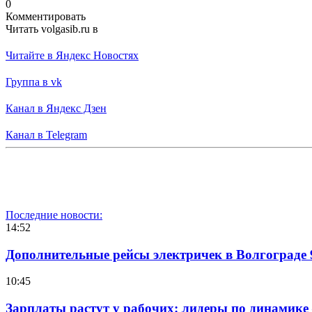
0
Комментировать
Читать volgasib.ru в
Читайте в Яндекс Новостях
Группа в vk
Канал в Яндекс Дзен
Канал в Telegram
Последние новости:
14:52
Дополнительные рейсы электричек в Волгограде 
10:45
Зарплаты растут у рабочих: лидеры по динамике