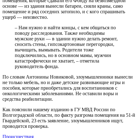
помещения, которые сдавали его Фонду на безвозмездной
основе — из здания вынесли батареи, сняли краны, само
помещение и ряд соседних затопило, и с кого спрашивать
ущерб — неизвестно.
– Нам нужно и найти концы, с кем общаться по
поводу расследования. Также необходимы
мужские руки — в здании нужно делать ремонт,
сносить стены, гипсокартоновые перегородки,
вычищать, вымывать. Родители тоже
подключились, но в основном мамы, мужчин
катастрофически не хватает, – отметила
руководитель фонда.
По словам Антонины Новиковой, злоумышленники вынесли
не только мебель, но и даже детские развивающие игры и
пособия, которые приобретались для воспитанников с
онкологическими заболеваниями. Не оставили воры и
средства реабилитации.
Как пояснили нашему изданию в ГУ МВД России по
Волгоградской области, по факту разгрома помещения на 51-й
Гвардейской, 23 есть заявление, злоумышленников ищут,
проводится проверка.
Происшествия