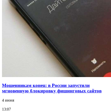
12:39
Сладкий праздник в Волгограде: в Центральном
парке прошёл фестиваль „Арбузный переполох“
15:10
Волгоградские компании нарастили экспорт:
заключены контракты на 3,6 млн долларов
Все новости
Мошенникам конец: в России запустили
мгновенную блокировку фишинговых сайтов
4 июня
13:07