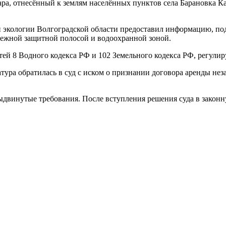
тара, отнесённый к землям населённых пунктов села Барановка 
 и экологии Волгоградской области предоставил информацию, по
режной защитной полосой и водоохранной зоной.
тей 8 Водного кодекса РФ и 102 Земельного кодекса РФ, регул
ура обратилась в суд с иском о признании договора аренды нез
двинутые требования. После вступления решения суда в законн