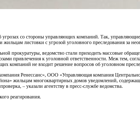
б угрозах со стороны управляющих компаний. Так, управляющи
и жильцам листовки с угрозой уголовного преследования за нео
ной прокуратуры, ведомство стали приходить массовые обращен
зами привлечения к уголовной ответственности. Меж тем, согл
щих компаний не входит решение вопросов об уголовном пресл
 компания Ренессанс», ООО «Управляющая компания Центральн
йона» жильцам многоквартирных домов уведомлений, содержащи
роверка, – указали агентству в пресс-службе ведомства.
кого реагирования.