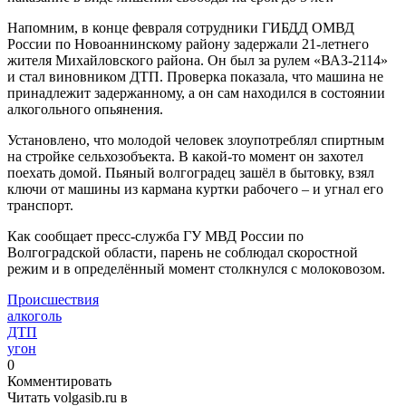
Напомним, в конце февраля сотрудники ГИБДД ОМВД
России по Новоаннинскому району задержали 21-летнего
жителя Михайловского района. Он был за рулем «ВАЗ-2114»
и стал виновником ДТП. Проверка показала, что машина не
принадлежит задержанному, а он сам находился в состоянии
алкогольного опьянения.
Установлено, что молодой человек злоупотреблял спиртным
на стройке сельхозобъекта. В какой-то момент он захотел
поехать домой. Пьяный волгоградец зашёл в бытовку, взял
ключи от машины из кармана куртки рабочего – и угнал его
транспорт.
Как сообщает пресс-служба ГУ МВД России по
Волгоградской области, парень не соблюдал скоростной
режим и в определённый момент столкнулся с молоковозом.
Происшествия
алкоголь
ДТП
угон
0
Комментировать
Читать volgasib.ru в