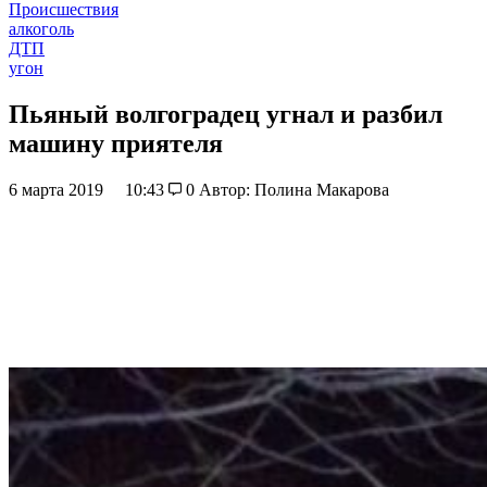
Происшествия
алкоголь
ДТП
угон
Пьяный волгоградец угнал и разбил
машину приятеля
6 марта 2019
10:43
0
Автор: Полина Макарова