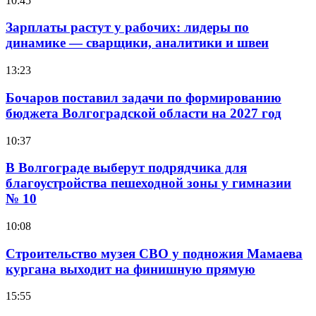
10:45
Зарплаты растут у рабочих: лидеры по
динамике — сварщики, аналитики и швеи
13:23
Бочаров поставил задачи по формированию
бюджета Волгоградской области на 2027 год
10:37
В Волгограде выберут подрядчика для
благоустройства пешеходной зоны у гимназии
№ 10
10:08
Строительство музея СВО у подножия Мамаева
кургана выходит на финишную прямую
15:55