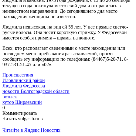
Людмила Ивановна, 1973 года рождения, с 13 по 20 сентября
текущего года покинула место свой дом и отправилась в
неизвестном направлении. До сегодняшнего дня место
нахождения женщины не известно.
Людмила невысокая, на вид ей 55 лет. У нее прямые светло-
русые волосы. Она носит короткую стрижку. У Федосеевой
имеется особая примета – шрамы на животе.
Всех, кто располагает сведениями о месте нахождения или
последнем месте пребывания разыскиваемой, просят
сообщить эту информацию по телефонам: (84467)5-20-71, 8-
937-531-51-45 или «02».
Происшествия
Иловлинский район
Людмила Федосеева
новости Волгоградской области
розыск
хутор Ширяевский
0
Комментировать
Читать volgasib.ru в
Читайте в Яндекс Новостях