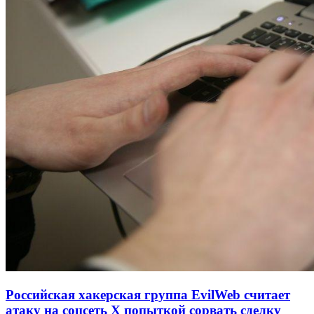
Российская хакерская группа EvilWeb считает
атаку на соцсеть Х попыткой сорвать сделку