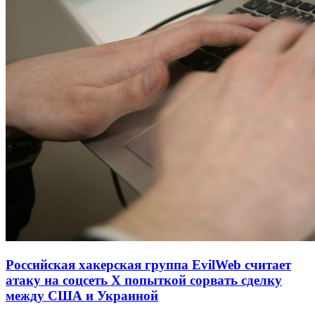
Российская хакерская группа EvilWeb считает
атаку на соцсеть Х попыткой сорвать сделку
между США и Украиной