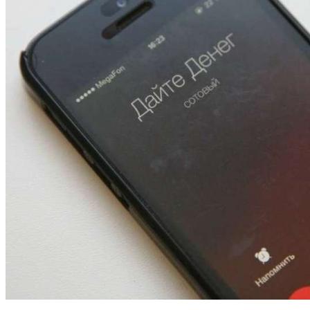
12:01
Волгоградские вузы в топе зарплатного
рейтинга: ВолгГТУ и ВолгГМУ вошли в топ‑15
для химической отрасли и фармацевтики
18:39
В Красноармейском районе Волгограда стартует
конкурс на ремонт моста через Волго‑Донской
судоходный канал
12:28
Фестиваль #ТриЧетыре в Волгограде пройдёт
11–13 сентября в рамках Года единства народов
России
Все новости