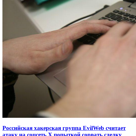
Российская хакерская группа EvilWeb считает
атаку на соцсеть Х попыткой сорвать сделку