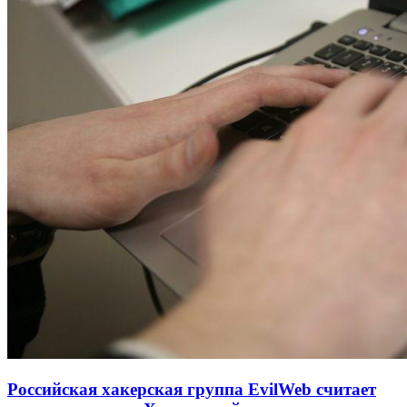
Российская хакерская группа EvilWeb считает