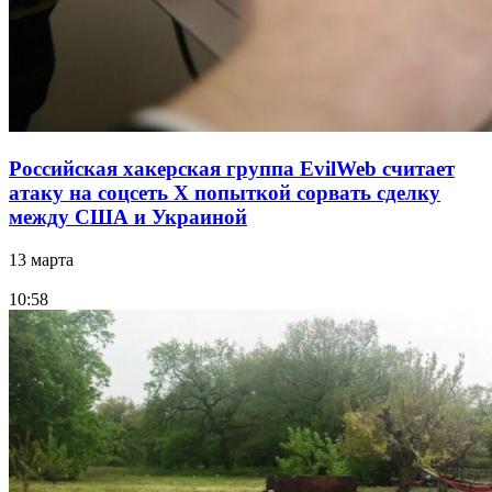
Российская хакерская группа EvilWeb считает
атаку на соцсеть Х попыткой сорвать сделку
между США и Украиной
13 марта
10:58