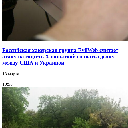
Российская хакерская группа EvilWeb считает
атаку на соцсеть Х попыткой сорвать сделку
между США и Украиной
13 марта
10:58