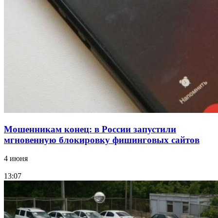
напала на незнакомую женщину с ножом
12:39
Сладкий праздник в Волгограде: в Центральном
парке прошёл фестиваль „Арбузный переполох“
Все новости
Мошенникам конец: в России запустили
мгновенную блокировку фишинговых сайтов
4 июня
13:07