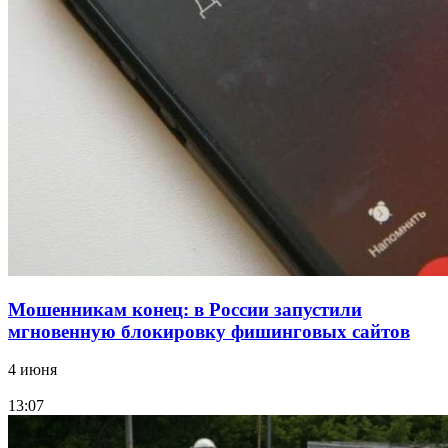
Сладкий праздник в Волгограде: в Центральном
парке прошёл фестиваль „Арбузный переполох“
15:10
Волгоградские компании нарастили экспорт:
заключены контракты на 3,6 млн долларов
Все новости
Мошенникам конец: в России запустили
мгновенную блокировку фишинговых сайтов
4 июня
13:07