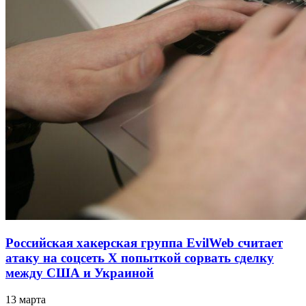
Российская хакерская группа EvilWeb считает
атаку на соцсеть Х попыткой сорвать сделку
между США и Украиной
13 марта