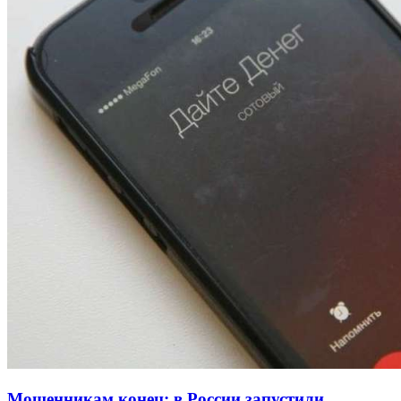
13:47
Покушение на убийство в Волгограде: девушка
напала на незнакомую женщину с ножом
12:39
Сладкий праздник в Волгограде: в Центральном
парке прошёл фестиваль „Арбузный переполох“
15:10
Волгоградские компании нарастили экспорт:
заключены контракты на 3,6 млн долларов
Все новости
Мошенникам конец: в России запустили