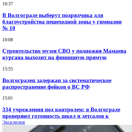
10:37
В Волгограде выберут подрядчика для
благоустройства пешеходной зоны у гимназии
№ 10
10:08
Строительство музея СВО у подножия Мамаева
кургана выходит на финишную прямую
15:55
Волгоградец задержан за систематическое
распространение фейков о ВС РФ
15:01
334 учреждения под контролем: в Волгограде
проверяют готовность школ и детсадов к
учебному году
Эксклюзив