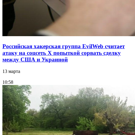
Российская хакерская группа EvilWeb считает
атаку на соцсеть Х попыткой сорвать сделку
между США и Украиной
13 марта
10:58