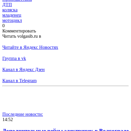
ДТП
коляска
младенец
мотоцикл
0
Комментировать
Читать volgasib.ru в
Читайте в Яндекс Новостях
Группа в vk
Канал в Яндекс Дзен
Канал в Telegram
Последние новости:
14:52
Дополнительные рейсы электричек в Волгограде