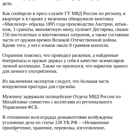
дела.
Как сообщили в пресс-службе ГУ МВД России по региону, в
квартире и в гараже у мужчины обнаружили винтовку
«Манлихер» образца 1895 года производства Австрии, штык-
нож, 3 гранаты, минометную мину, пулемет Дегтярева, свыше
150 пистолетных и винтовочных патронов, а также составные
части от оружия времен Великой Отечественной войны.
Кроме того, у него изъяли около 8 граммов конопли.
Охранник пояснил, что проводил раскопки, а найденные
боеприпасы и оружие держал у себя в качестве экземпляров
личной коллекции. Также он признался, что наркотик хранил
для личного употребления.
Из заключения экспертов следует, что большая часть
вооружения пригодна для стрельбы.
Мужчину задержали полицейские Отдела МВД России по
Михайловке совместно с коллегами из регионального
Управления ФСБ.
В отношении волгоградца дознавателями возбуждены
уголовные дела по статье 228 УК РФ – «Незаконные
приобретение, хранение, перевозка, изготовление,