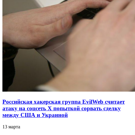
Российская хакерская группа EvilWeb считает
атаку на соцсеть Х попыткой сорвать сделку
между США и Украиной
13 марта