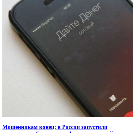
334 учреждения под контролем: в Волгограде
проверяют готовность школ и детсадов к
учебному году
13:47
Покушение на убийство в Волгограде: девушка
напала на незнакомую женщину с ножом
12:39
Сладкий праздник в Волгограде: в Центральном
парке прошёл фестиваль „Арбузный переполох“
Все новости
Мошенникам конец: в России запустили