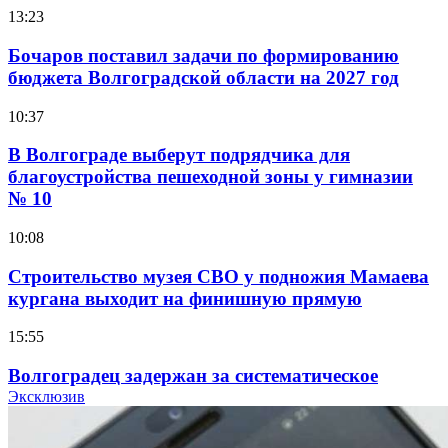
13:23
Бочаров поставил задачи по формированию
бюджета Волгоградской области на 2027 год
10:37
В Волгограде выберут подрядчика для
благоустройства пешеходной зоны у гимназии
№ 10
10:08
Строительство музея СВО у подножия Мамаева
кургана выходит на финишную прямую
15:55
Волгоградец задержан за систематическое
распространение фейков о ВС РФ
Эксклюзив
15:01