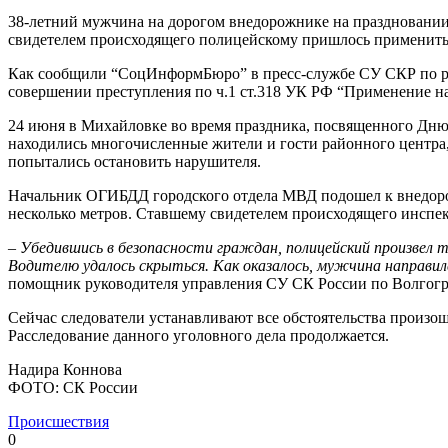
38-летний мужчина на дорогом внедорожнике на праздновании
свидетелем происходящего полицейскому пришлось применить
Как сообщили “СоцИнформБюро” в пресс-службе СУ СКР по рег
совершении преступления по ч.1 ст.318 УК РФ “Применение на
24 июня в Михайловке во время праздника, посвященного Дню 
находились многочисленные жители и гости районного центра,
попытались остановить нарушителя.
Начальник ОГИБДД городского отдела МВД подошел к внедорож
несколько метров. Ставшему свидетелем происходящего инспек
–
Убедившись в безопасности граждан, полицейский произвел т
Водителю удалось скрыться. Как оказалось, мужчина направился
помощник руководителя управления СУ СК России по Волгогр
Сейчас следователи устанавливают все обстоятельства произо
Расследование данного уголовного дела продолжается.
Надира Коннова
ФОТО: СК России
Происшествия
0