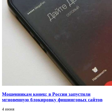
12:39
Сладкий праздник в Волгограде: в Центральном
парке прошёл фестиваль „Арбузный переполох“
15:10
Волгоградские компании нарастили экспорт:
заключены контракты на 3,6 млн долларов
Все новости
Мошенникам конец: в России запустили
мгновенную блокировку фишинговых сайтов
4 июня