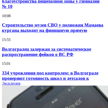
благоустройства пешеходной зоны у гимназии
№ 10
10:08
Строительство музея СВО у подножия Мамаева
кургана выходит на финишную прямую
15:55
Волгоградец задержан за систематическое
распространение фейков о ВС РФ
15:01
334 учреждения под контролем: в Волгограде
проверяют готовность школ и детсадов к
учебному году
Эксклюзив
13:47
Покушение на убийство в Волгограде: девушка
напала на незнакомую женщину с ножом