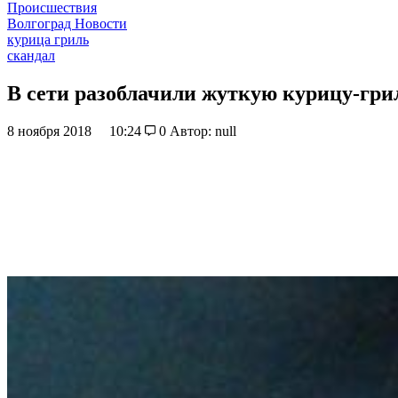
Происшествия
Волгоград Новости
курица гриль
скандал
В сети разоблачили жуткую курицу-гри
8 ноября 2018
10:24
0
Автор: null