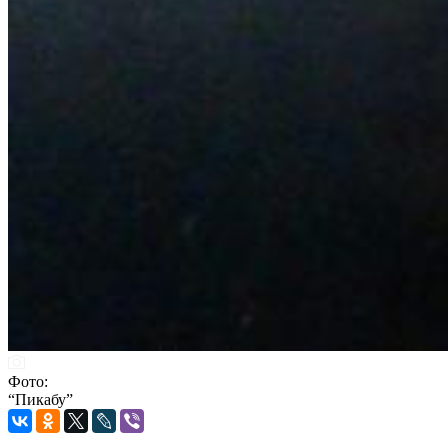
Фото:
“Пикабу”