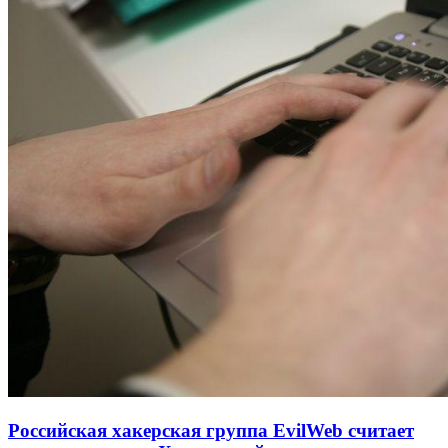
Российская хакерская группа EvilWeb считает