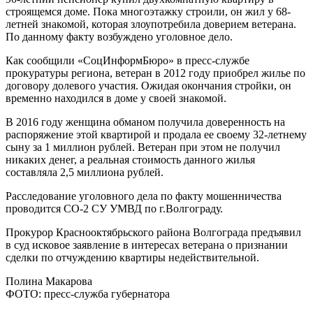
строящемся доме. Пока многоэтажку строили, он жил у 68-
летней знакомой, которая злоупотребила доверием ветерана.
По данному факту возбуждено уголовное дело.
Как сообщили «СоцИнформБюро» в пресс-службе
прокуратуры региона, ветеран в 2012 году приобрел жилье по
договору долевого участия. Ожидая окончания стройки, он
временно находился в доме у своей знакомой.
В 2016 году женщина обманом получила доверенность на
распоряжение этой квартирой и продала ее своему 32-летнему
сыну за 1 миллион рублей. Ветеран при этом не получил
никаких денег, а реальная стоимость данного жилья
составляла 2,5 миллиона рублей.
Расследование уголовного дела по факту мошенничества
проводится СО-2 СУ УМВД по г.Волгограду.
Прокурор Краснооктябрьского района Волгограда предъявил
в суд исковое заявление в интересах ветерана о признании
сделки по отчуждению квартиры недействительной.
Полина Макарова
ФОТО: пресс-служба губернатора