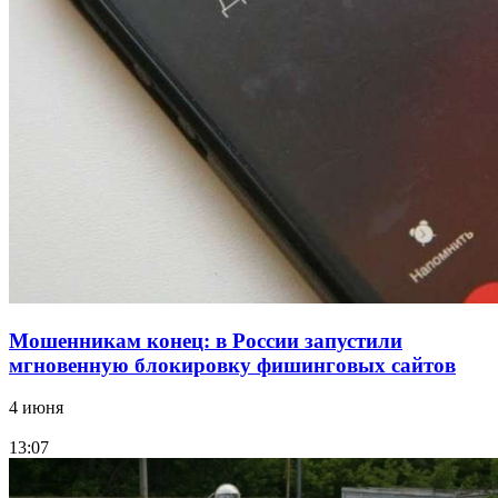
Сладкий праздник в Волгограде: в Центральном
парке прошёл фестиваль „Арбузный переполох“
15:10
Волгоградские компании нарастили экспорт:
заключены контракты на 3,6 млн долларов
Все новости
Мошенникам конец: в России запустили
мгновенную блокировку фишинговых сайтов
4 июня
13:07