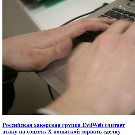
Российская хакерская группа EvilWeb считает
атаку на соцсеть Х попыткой сорвать сделку