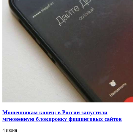
напала на незнакомую женщину с ножом
12:39
Сладкий праздник в Волгограде: в Центральном
парке прошёл фестиваль „Арбузный переполох“
15:10
Волгоградские компании нарастили экспорт:
заключены контракты на 3,6 млн долларов
Все новости
Мошенникам конец: в России запустили
мгновенную блокировку фишинговых сайтов
4 июня