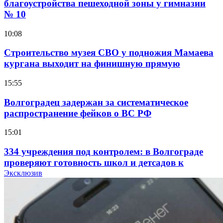
благоустройства пешеходной зоны у гимназии
№ 10
10:08
Строительство музея СВО у подножия Мамаева
кургана выходит на финишную прямую
15:55
Волгоградец задержан за систематическое
распространение фейков о ВС РФ
15:01
334 учреждения под контролем: в Волгограде
проверяют готовность школ и детсадов к
учебному году
Эксклюзив
13:47
Покушение на убийство в Волгограде: девушка