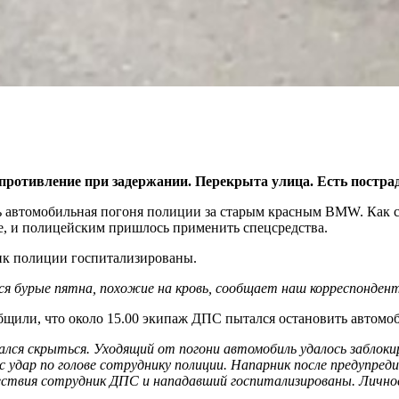
опротивление при задержании. Перекрыта улица. Есть постра
сь автомобильная погоня полиции за старым красным BMW. Как
е, и полицейским пришлось применить спецсредства.
ик полиции госпитализированы.
ся бурые пятна, похожие на кровь, сообщает наш корреспондент
бщили, что около 15.00 экипаж ДПС пытался остановить автомо
лся скрыться. Уходящий от погони автомобиль удалось заблокир
дар по голове сотруднику полиции. Напарник после предупредит
шествия сотрудник ДПС и нападавший госпитализированы. Личн