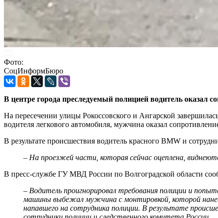
Фото:
СоцИнформБюро
В центре города преследуемый полицией водитель оказал с
На пересечении улицы Рокоссовского и Ангарской завершила
водителя легкового автомобиля, мужчина оказал сопротивлени
В результате происшествия водитель красного BMW и сотрудн
– На проезжей части, которая сейчас оцеплена, виднеют
В пресс-службе ГУ МВД России по Волгоградской области соо
– Водитель проигнорировал требования полиции и попыта
машины выбежал мужчина с монтировкой, которой нанес у
напавшего на сотрудника полиции. В результате проис
сотрудники полиции и следственного комитета России.