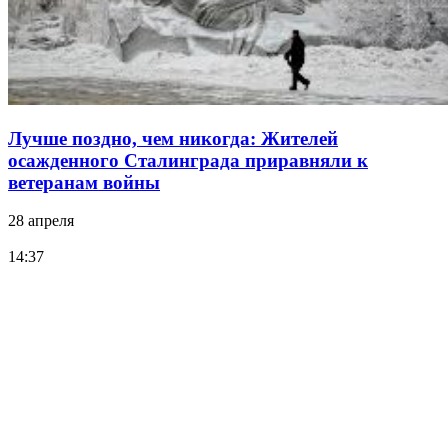
Лучше поздно, чем никогда: Жителей
осажденного Сталинграда приравняли к
ветеранам войны
28 апреля
14:37