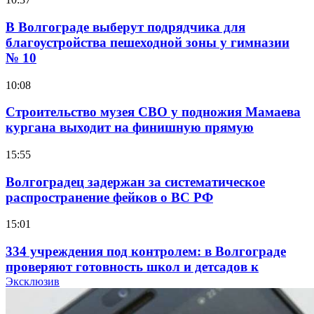
В Волгограде выберут подрядчика для
благоустройства пешеходной зоны у гимназии
№ 10
10:08
Строительство музея СВО у подножия Мамаева
кургана выходит на финишную прямую
15:55
Волгоградец задержан за систематическое
распространение фейков о ВС РФ
15:01
334 учреждения под контролем: в Волгограде
проверяют готовность школ и детсадов к
учебному году
Эксклюзив
13:47