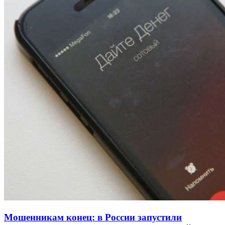
Покушение на убийство в Волгограде: девушка
напала на незнакомую женщину с ножом
12:39
Сладкий праздник в Волгограде: в Центральном
парке прошёл фестиваль „Арбузный переполох“
15:10
Волгоградские компании нарастили экспорт:
заключены контракты на 3,6 млн долларов
Все новости
Мошенникам конец: в России запустили