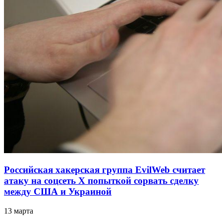
Российская хакерская группа EvilWeb считает
атаку на соцсеть Х попыткой сорвать сделку
между США и Украиной
13 марта