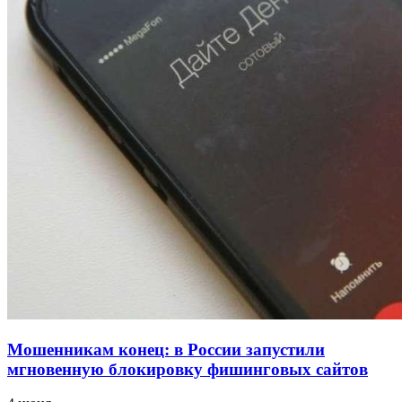
напала на незнакомую женщину с ножом
12:39
Сладкий праздник в Волгограде: в Центральном
парке прошёл фестиваль „Арбузный переполох“
15:10
Волгоградские компании нарастили экспорт:
заключены контракты на 3,6 млн долларов
Все новости
Мошенникам конец: в России запустили
мгновенную блокировку фишинговых сайтов