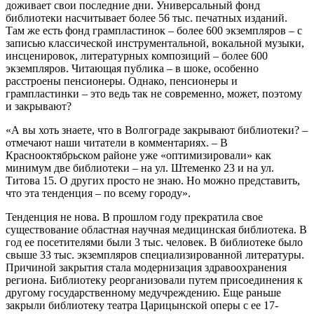
доживает свои последние дни. Универсальный фонд
библиотеки насчитывает более 56 тыс. печатных изданий.
Там же есть фонд грампластинок – более 600 экземпляров – с
записью классической инструментальной, вокальной музыки,
инсценировок, литературных композиций – более 600
экземпляров. Читающая публика – в шоке, особенно
расстроены пенсионеры. Однако, пенсионеры и
грампластинки – это ведь так не современно, может, поэтому
и закрывают?
«А вы хоть знаете, что в Волгограде закрывают библиотеки? –
отмечают наши читатели в комментариях. – В
Краснооктябрьском районе уже «оптимизировали» как
минимум две библиотеки – на ул. Штеменко 23 и на ул.
Титова 15. О других просто не знаю. Но можно представить,
что эта тенденция – по всему городу».
Тенденция не нова. В прошлом году прекратила свое
существование областная научная медицинская библиотека. В
год ее посетителями были 3 тыс. человек. В библиотеке было
свыше 33 тыс. экземпляров специализированной литературы.
Причиной закрытия стала модернизация здравоохранения
региона. Библиотеку реорганизовали путем присоединения к
другому государственному медучреждению. Еще раньше
закрыли библиотеку театра Царицынской оперы с ее 17-