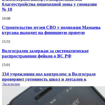
благоустройства пешеходной зоны у гимназии
№ 10
10:08
Строительство музея СВО у подножия Мамаева
кургана выходит на финишную прямую
15:55
Волгоградец задержан за систематическое
распространение фейков о ВС РФ
15:01
334 учреждения под контролем: в Волгограде
проверяют готовность школ и детсадов к
учебному году
Эксклюзив
13:47
Покушение на убийство в Волгограде: девушка