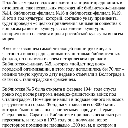
Подобные меры городские власти планируют предпринять в
отношении еще нескольких учреждений: библиотеки-филиала
№14, библиотеки-филиала №16 и библиотеки-филиала №19.
И это в год культуры, который, согласно указу президента,
будет проведен «с целью привлечения внимания общества к
вопросам развития культуры, сохранения культурно-
исторического наследия и роли российской культуры во всем
мире».
Вместе со званием самой читающей нации русские, а в
частности волгоградцы, лишаются не только библиотечных
фондов, но и памяти о своем историческом прошлом.
Библиотеке-филиалу №5, которая «пойдет под нож»
городской оптимизации, в этом году исполнилось бы 70 лет –
именно такую круглую дату недавно отмечали в Волгограде в
связи со Сталинградским сражением.
Библиотека № 5 была открыта в феврале 1944 года спустя
ровно год после разгрома немецко-фашистских войск под
Сталинградом. Помещение нашли в подвале одного из домов
разрушенного города. Фонд насчитывал всего 3000 книг,
которые были присланы героическому городу из Перми,
Свердловска, Саратова. Библиотеке пришлось несколько раз
переезжать, и только в 1973 году она получила новое
просторное помещение площадью 1300 кв. м, в котором и