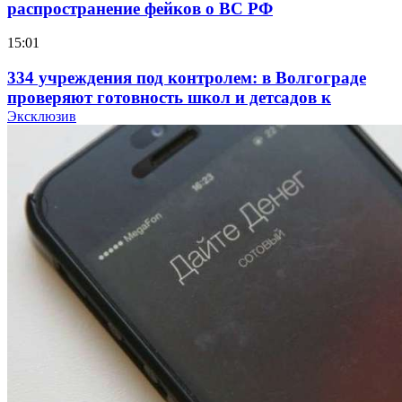
распространение фейков о ВС РФ
15:01
334 учреждения под контролем: в Волгограде
проверяют готовность школ и детсадов к
учебному году
Эксклюзив
13:47
Покушение на убийство в Волгограде: девушка
напала на незнакомую женщину с ножом
12:39
Сладкий праздник в Волгограде: в Центральном
парке прошёл фестиваль „Арбузный переполох“
15:10
Волгоградские компании нарастили экспорт:
заключены контракты на 3,6 млн долларов