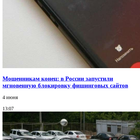
15:10
Волгоградские компании нарастили экспорт:
заключены контракты на 3,6 млн долларов
Все новости
Мошенникам конец: в России запустили
мгновенную блокировку фишинговых сайтов
4 июня
13:07