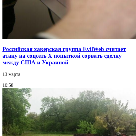
Российская хакерская группа EvilWeb считает
атаку на соцсеть Х попыткой сорвать сделку
между США и Украиной
13 марта
10:58