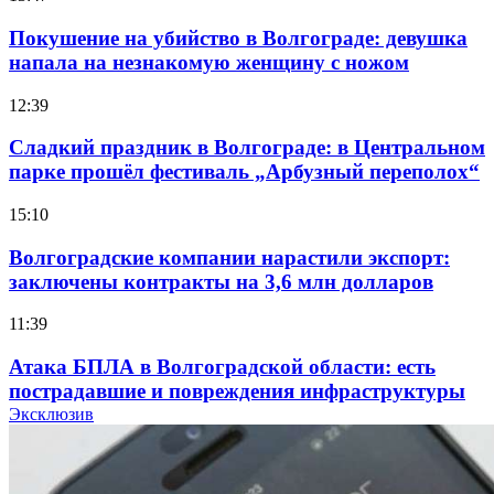
Покушение на убийство в Волгограде: девушка
напала на незнакомую женщину с ножом
12:39
Сладкий праздник в Волгограде: в Центральном
парке прошёл фестиваль „Арбузный переполох“
15:10
Волгоградские компании нарастили экспорт:
заключены контракты на 3,6 млн долларов
11:39
Атака БПЛА в Волгоградской области: есть
пострадавшие и повреждения инфраструктуры
Эксклюзив
12:01
Волгоградские вузы в топе зарплатного