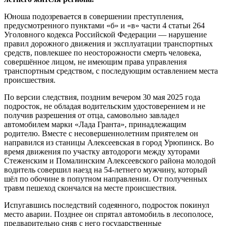
Юноша подозревается в совершении преступления,
предусмотренного пунктами «б» и «в» части 4 статьи 264
Уголовного кодекса Российской Федерации — нарушение
правил дорожного движения и эксплуатации транспортных
средств, повлекшее по неосторожности смерть человека,
совершённое лицом, не имеющим права управления
транспортным средством, с последующим оставлением места
происшествия.
По версии следствия, поздним вечером 30 мая 2025 года
подросток, не обладая водительским удостоверением и не
получив разрешения от отца, самовольно завладел
автомобилем марки «Лада Гранта», принадлежащим
родителю. Вместе с несовершеннолетним приятелем он
направился из станицы Алексеевская в город Урюпинск. Во
время движения по участку автодороги между хуторами
Стеженским и Помалинским Алексеевского района молодой
водитель совершил наезд на 54-летнего мужчину, который
шёл по обочине в попутном направлении. От полученных
травм пешеход скончался на месте происшествия.
Испугавшись последствий содеянного, подросток покинул
место аварии. Позднее он спрятал автомобиль в лесополосе,
предварительно сняв с него государственные